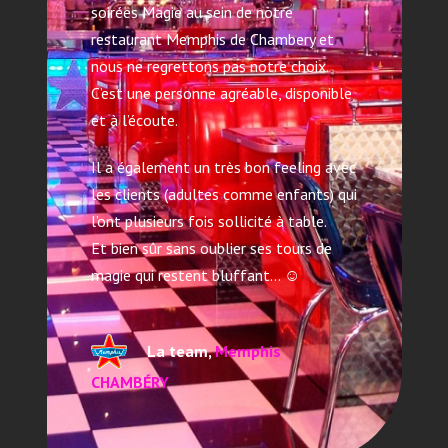
soirées Magie au sein de notre
restaurant Memphis de Chambery et
nous ne regrettons pas notre choix.
C’est une personne agréable, disponible
et à l’écoute.
Il a également un très bon feeling avec
les clients (adultes comme enfants) qui
l’ont plusieurs fois sollicité à table.
Et bien sûr sans oublier ses tours de
magie qui restent bluffant… ☺️
La team,
Memphis
CHAMBÉRY