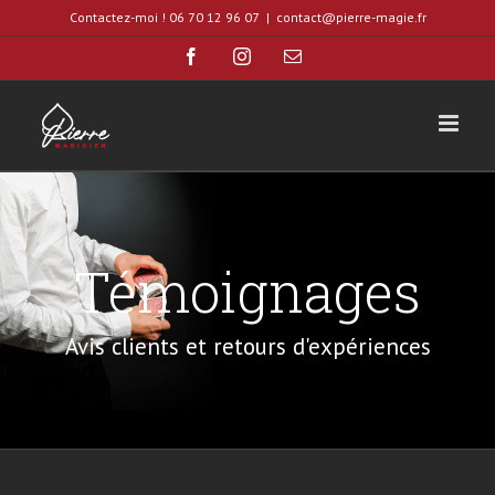
Skip
Contactez-moi ! 06 70 12 96 07
|
contact@pierre-magie.fr
to
Facebook
Instagram
Email
content
Témoignages
Avis clients et retours d'expériences