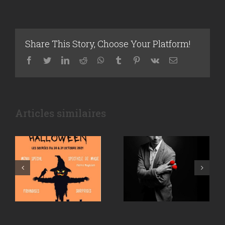
Share This Story, Choose Your Platform!
Facebook
Twitter
LinkedIn
Reddit
WhatsApp
Tumblr
Pinterest
Vk
Email
Pour
Pour vos fêtes
Halloween,
de fin d’année
votre magicien
en Savoie,
Articles similaires
au restaurant à
faites intervenir
Chambéry
un magicien !