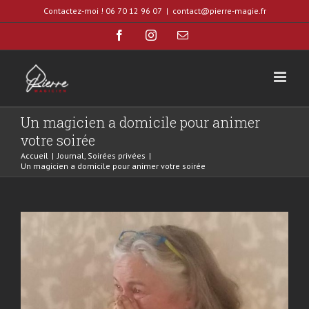
Skip
Contactez-moi ! 06 70 12 96 07
|
contact@pierre-magie.fr
to
Facebook
Instagram
Email
content
Un magicien a domicile pour animer
votre soirée
Accueil
|
Journal
,
Soirées privées
|
Un magicien a domicile pour animer votre soirée
Voir
l'image
agrandie