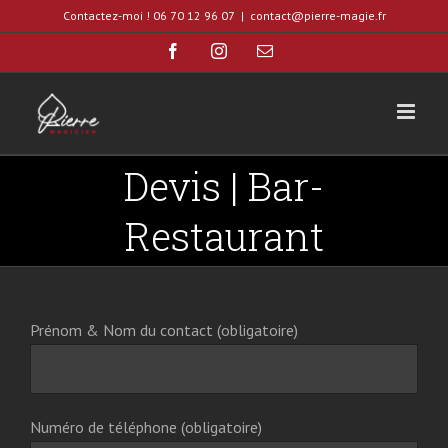
Skip
Contactez-moi ! 06 70 12 96 07
|
contact@pierre-magie.fr
to
Facebook
Instagram
Email
content
Devis | Bar-
Restaurant
Prénom & Nom du contact (obligatoire)
Numéro de téléphone (obligatoire)